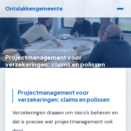
Ontslakkengemeente
Ontslakkengemeente
›
Projectmanagement
Projectmanagement voor
verzekeringen: claims en polissen
Projectmanagement voor
verzekeringen: claims en polissen
Verzekeringen draaien om risico's beheren en
dat is precies wat projectmanagement ook
doet.