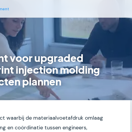
ment
t voor upgraded
int injection molding
cten plannen
ect waarbij de materiaalvoetafdruk omlaag
ing en coördinatie tussen engineers,