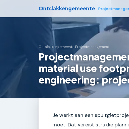
Ontslakkengemeente
Projectmanage
Ontslakkengemeente
›
Projectmanagement
Projectmanagemen
material use footpr
engineering: proje
Je werkt aan een spuitgietproj
moet. Dat vereist strakke plann