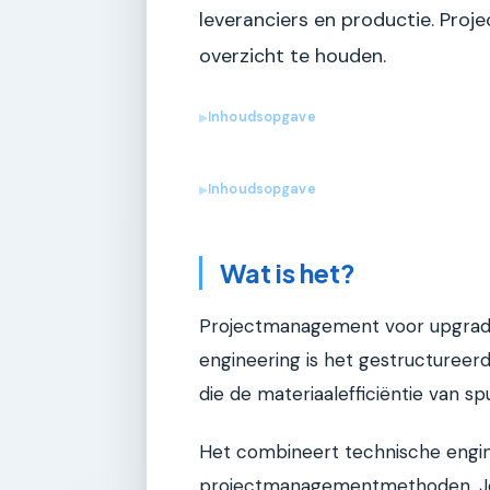
leveranciers en productie. Proj
overzicht te houden.
Inhoudsopgave
▶
Inhoudsopgave
▶
Wat is het?
Projectmanagement voor upgraded
engineering is het gestructureer
die de materiaalefficiëntie van s
Het combineert technische engi
projectmanagementmethoden. Je 