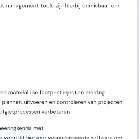
ectmanagement tools zijn hierbij onmisbaar om
 material use footprint injection molding
d plannen, uitvoeren en controleren van projecten
puitgietprocessen verbeteren.
neeringkennis met
gebruikt hiervoor gespecialiseerde software om