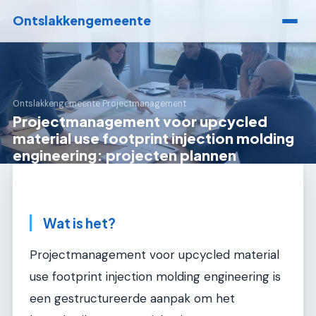
Ontslakkengemeente
Ontslakkengemeente
›
Projectmanagement
Projectmanagement voor upcycled
material use footprint injection molding
engineering: projecten plannen
Wat is het?
Projectmanagement voor upcycled material
use footprint injection molding engineering is
een gestructureerde aanpak om het