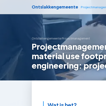
Ontslakkengemeente
Projectmanage
Ontslakkengemeente
›
Projectmanagement
Projectmanagemen
material use footpr
engineering: proje
Wat is het?