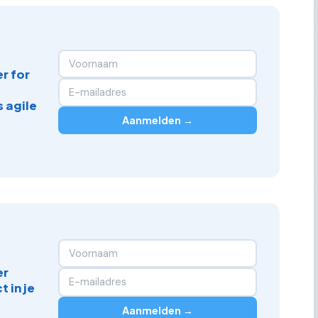
r for
 agile
Aanmelden →
er
 in je
Aanmelden →