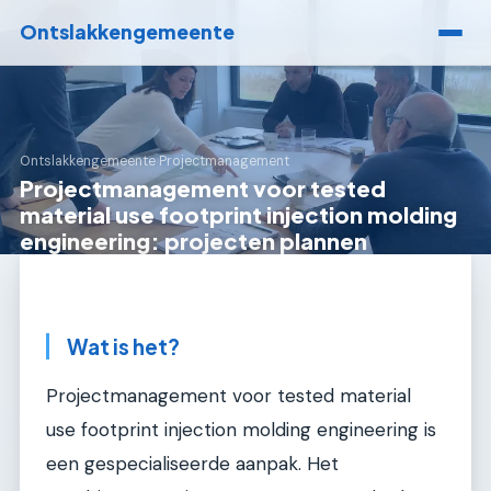
Ontslakkengemeente
Ontslakkengemeente
›
Projectmanagement
Projectmanagement voor tested
material use footprint injection molding
engineering: projecten plannen
Wat is het?
Projectmanagement voor tested material
use footprint injection molding engineering is
een gespecialiseerde aanpak. Het