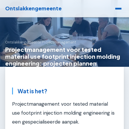
Ontslakkengemeente
Ontslakkengemeente
›
Projectmanagement
Projectmanagement voor tested
material use footprint injection molding
engineering: projecten plannen
Wat is het?
Projectmanagement voor tested material
use footprint injection molding engineering is
een gespecialiseerde aanpak.