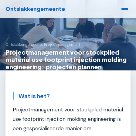
Ontslakkengemeente
Ontslakkengemeente
›
Projectmanagement
Projectmanagement voor stockpiled
material use footprint injection molding
engineering: projecten plannen
Wat is het?
Projectmanagement voor stockpiled material
use footprint injection molding engineering is
een gespecialiseerde manier om