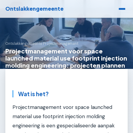
Ontslakkengemeente
Ontslakkengemeente
›
Projectmanagement
Projectmanagement voor space
launched material use footprint injection
molding engineering: projecten plannen
Wat is het?
Projectmanagement voor space launched
material use footprint injection molding
engineering is een gespecialiseerde aanpak