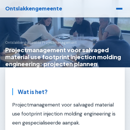
Ontslakkengemeente
Ontslakkengemeente
›
Projectmanagement
Projectmanagement voor salvaged
material use footprint injection molding
engineering: projecten plannen
Wat is het?
Projectmanagement voor salvaged material
use footprint injection molding engineering is
een gespecialiseerde aanpak.