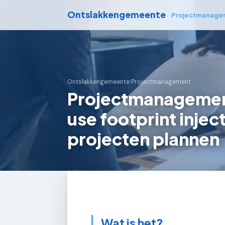
Ontslakkengemeente
Projectmanage
Ontslakkengemeente
›
Projectmanagement
Projectmanagement
use footprint inje
projecten plannen
Wat is het?