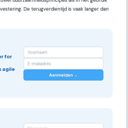
zowel duurzaamheidsprincipes als in het gebruik
vestering. De terugverdientijd is vaak langer dan
r for
 agile
Aanmelden →