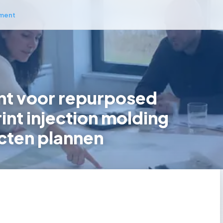
ment
t voor repurposed
int injection molding
cten plannen