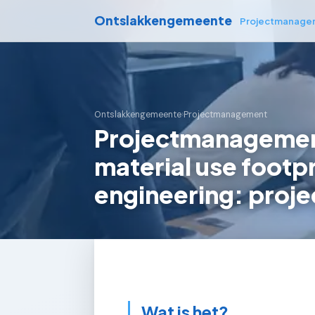
Ontslakkengemeente
Projectmanage
Ontslakkengemeente
›
Projectmanagement
Projectmanagemen
material use footpr
engineering: proje
Wat is het?