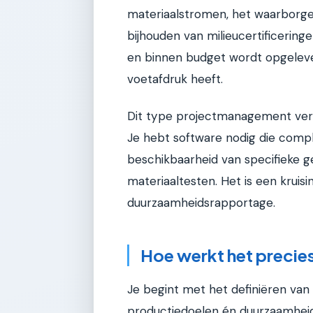
materiaalstromen, het waarborgen
bijhouden van milieucertificeringen
en binnen budget wordt opgeleve
voetafdruk heeft.
Dit type projectmanagement verei
Je hebt software nodig die compl
beschikbaarheid van specifieke g
materiaaltesten. Het is een kruis
duurzaamheidsrapportage.
Hoe werkt het precie
Je begint met het definiëren va
productiedoelen én duurzaamhei