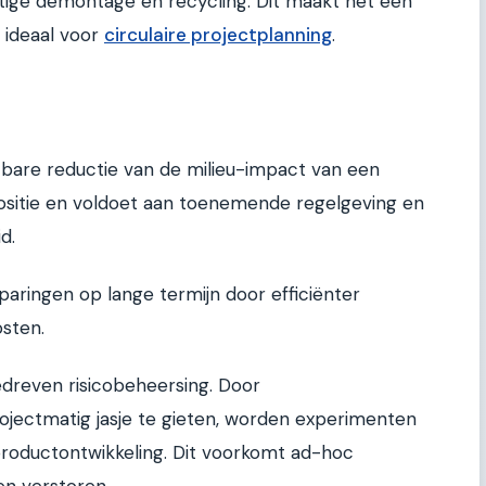
tige demontage en recycling. Dit maakt het een
 ideaal voor
circulaire projectplanning
.
tbare reductie van de milieu-impact van een
positie en voldoet aan toenemende regelgeving en
d.
paringen op lange termijn door efficiënter
osten.
edreven risicobeheersing. Door
ojectmatig jasje te gieten, worden experimenten
productontwikkeling. Dit voorkomt ad-hoc