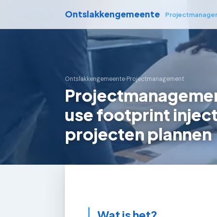
Ontslakkengemeente
Projectmanage
Ontslakkengemeente
›
Projectmanagement
Projectmanagement
use footprint inje
projecten plannen
Wat is het?