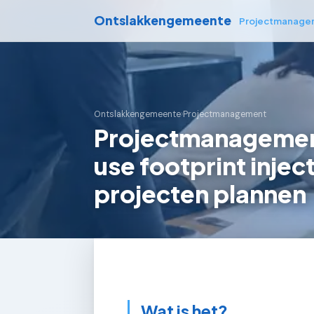
Ontslakkengemeente
Projectmanage
Ontslakkengemeente
›
Projectmanagement
Projectmanagement
use footprint inje
projecten plannen
Wat is het?