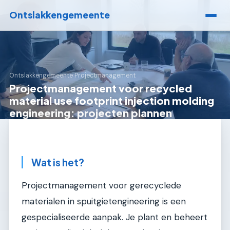
Ontslakkengemeente
Ontslakkengemeente
›
Projectmanagement
Projectmanagement voor recycled
material use footprint injection molding
engineering: projecten plannen
Wat is het?
Projectmanagement voor gerecyclede
materialen in spuitgietengineering is een
gespecialiseerde aanpak. Je plant en beheert