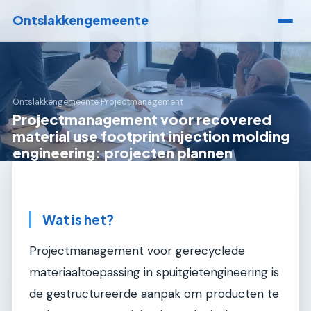
Ontslakkengemeente
Ontslakkengemeente
›
Projectmanagement
Projectmanagement voor recovered
material use footprint injection molding
engineering: projecten plannen
Wat is het?
Projectmanagement voor gerecyclede
materiaaltoepassing in spuitgietengineering is
de gestructureerde aanpak om producten te