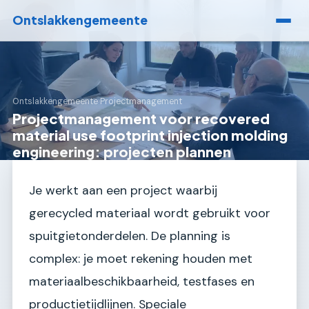
Ontslakkengemeente
Ontslakkengemeente
›
Projectmanagement
Projectmanagement voor recovered
material use footprint injection molding
engineering: projecten plannen
Je werkt aan een project waarbij
gerecycled materiaal wordt gebruikt voor
spuitgietonderdelen. De planning is
complex: je moet rekening houden met
materiaalbeschikbaarheid, testfases en
productietijdlijnen. Speciale