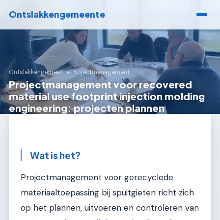
Ontslakkengemeente
Ontslakkengemeente
›
Projectmanagement
Projectmanagement voor recovered
material use footprint injection molding
engineering: projecten plannen
Wat is het?
Projectmanagement voor gerecyclede
materiaaltoepassing bij spuitgieten richt zich
op het plannen, uitvoeren en controleren van