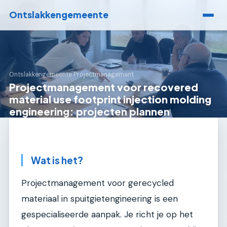
Ontslakkengemeente
Ontslakkengemeente
›
Projectmanagement
Projectmanagement voor recovered
material use footprint injection molding
engineering: projecten plannen
Wat is het?
Projectmanagement voor gerecycled
materiaal in spuitgietengineering is een
gespecialiseerde aanpak. Je richt je op het