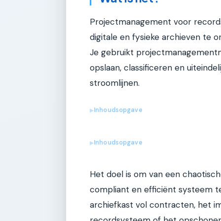
Projectmanagement voor records
digitale en fysieke archieven te o
Je gebruikt projectmanagement
opslaan, classificeren en uiteinde
stroomlijnen.
Inhoudsopgave
▶
Inhoudsopgave
▶
Het doel is om van een chaotische
compliant en efficiënt systeem t
archiefkast vol contracten, het 
recordsysteem of het opschonen