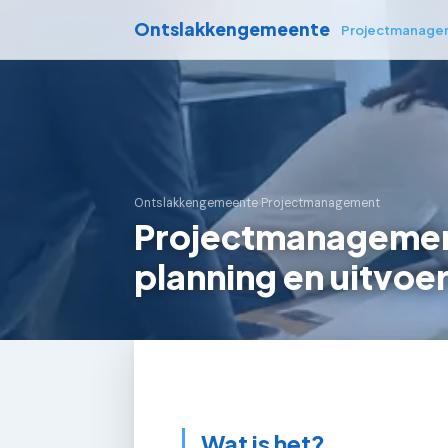
Ontslakkengemeente
Projectmanage
Ontslakkengemeente
›
Projectmanagement
Projectmanagemen
planning en uitvoe
Wat is het?