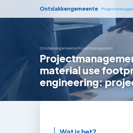
Ontslakkengemeente
Projectmanage
Ontslakkengemeente
›
Projectmanagement
Projectmanagemen
material use footpr
engineering: proje
Wat is het?