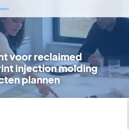
ment
t voor reclaimed
int injection molding
cten plannen