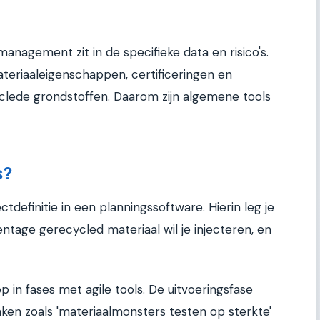
management zit in de specifieke data en risico's.
eriaaleigenschappen, certificeringen en
clede grondstoffen. Daarom zijn algemene tools
s?
ctdefinitie in een planningssoftware. Hierin leg je
entage gerecycled materiaal wil je injecteren, en
p in fases met agile tools. De uitvoeringsfase
ken zoals 'materiaalmonsters testen op sterkte'