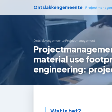
Ontslakkengemeente
Projectmanage
Ontslakkengemeente
›
Projectmanagement
Projectmanagemen
material use footpr
engineering: proje
Wat is het?