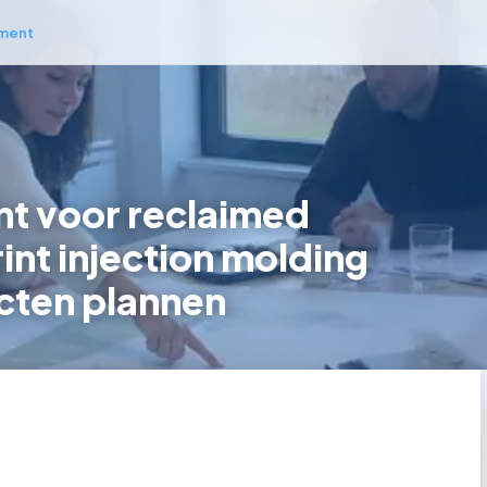
ment
t voor reclaimed
int injection molding
cten plannen