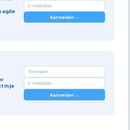
 agile
Aanmelden →
er
 in je
Aanmelden →