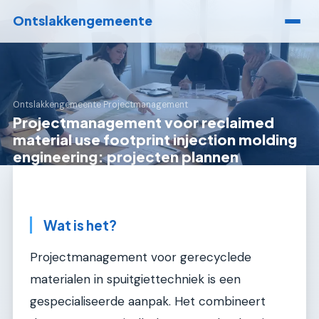
Ontslakkengemeente
Ontslakkengemeente
›
Projectmanagement
Projectmanagement voor reclaimed
material use footprint injection molding
engineering: projecten plannen
Wat is het?
Projectmanagement voor gerecyclede
materialen in spuitgiettechniek is een
gespecialiseerde aanpak. Het combineert