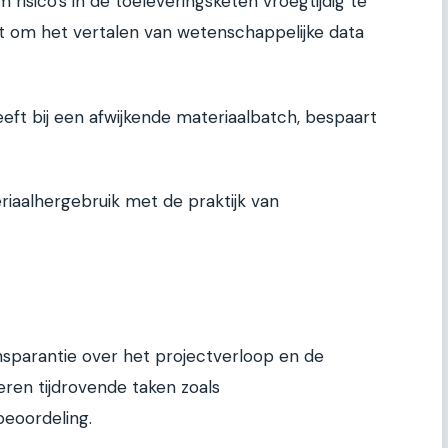
m risico's in de toeleveringsketen vroegtijdig te
 het om het vertalen van wetenschappelijke data
eft bij een afwijkende materiaalbatch, bespaart
riaalhergebruik met de praktijk van
ansparantie over het projectverloop en de
eren tijdrovende taken zoals
beoordeling.