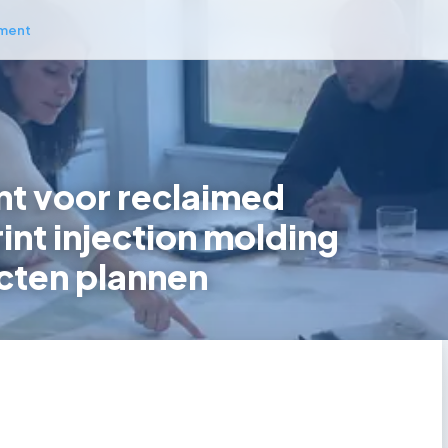
ment
t voor reclaimed
int injection molding
cten plannen