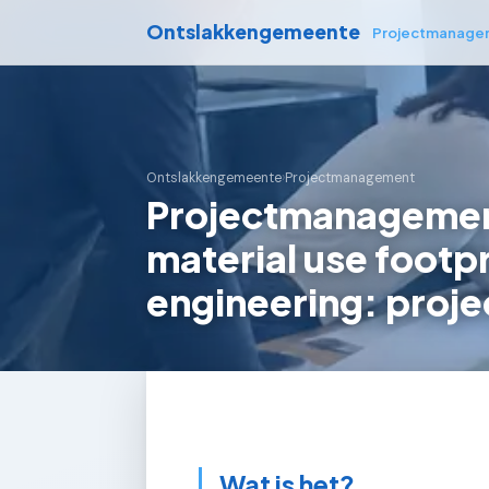
Ontslakkengemeente
Projectmanage
Ontslakkengemeente
›
Projectmanagement
Projectmanagemen
material use footpr
engineering: proje
Wat is het?