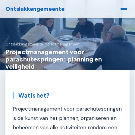
Ontslakkengemeente
Ontslakkengemeente
›
Projectmanagement
Projectmanagement voor
parachutespringen: planning en
veiligheid
Wat is het?
Projectmanagement voor parachutespringen
is de kunst van het plannen, organiseren en
beheersen van alle activiteiten rondom een