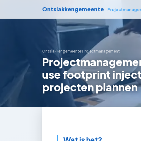
Ontslakkengemeente
Projectmanage
Ontslakkengemeente
›
Projectmanagement
Projectmanagement
use footprint inje
projecten plannen
Wat is het?