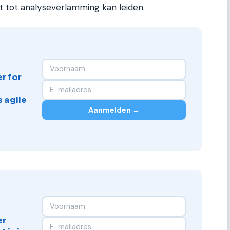
t tot analyseverlamming kan leiden.
r for
 agile
Aanmelden →
er