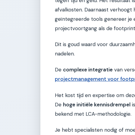
tegen tijd en geld. Het resultaat 
afvalkosten. Daarnaast verhoogt
geïntegreerde tools genereer je 
projectvoortgang als de footprin
Dit is goud waard voor duurzaamh
nadelen.
De
complexe integratie
van vers
projectmanagement voor footpr
Het kost tijd en expertise om dez
De
hoge initiële kennisdrempel
i
bekend met LCA-methodologie.
Je hebt specialisten nodig of moe