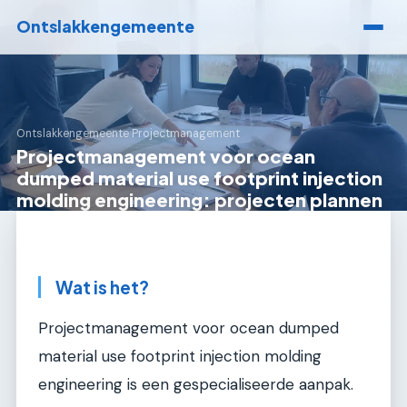
Ontslakkengemeente
Ontslakkengemeente
›
Projectmanagement
Projectmanagement voor ocean
dumped material use footprint injection
molding engineering: projecten plannen
Wat is het?
Projectmanagement voor ocean dumped
material use footprint injection molding
engineering is een gespecialiseerde aanpak.