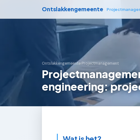
Ontslakkengemeente
Projectmanage
Ontslakkengemeente
›
Projectmanagement
Projectmanagemen
engineering: proje
Wat is het?