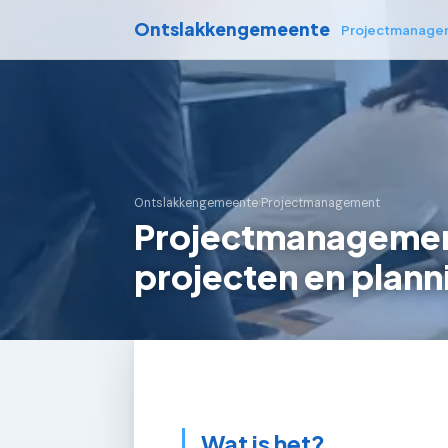
Ontslakkengemeente
Projectmanage
Ontslakkengemeente
›
Projectmanagement
Projectmanagemen
projecten en plann
Wat is het?