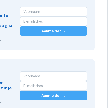
r for
 agile
Aanmelden →
.
er
 in je
Aanmelden →
.