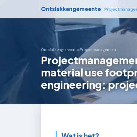
Ontslakkengemeente
Projectmanage
Ontslakkengemeente
›
Projectmanagement
Projectmanagemen
material use footpr
engineering: proje
Wat is het?