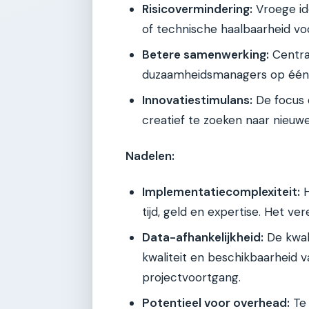
Risicovermindering:
Vroege ide
of technische haalbaarheid voo
Betere samenwerking:
Central
duzaamheidsmanagers op één l
Innovatiestimulans:
De focus 
creatief te zoeken naar nieuw
Nadelen:
Implementatiecomplexiteit:
H
tijd, geld en expertise. Het ver
Data-afhankelijkheid:
De kwali
kwaliteit en beschikbaarheid 
projectvoortgang.
Potentieel voor overhead:
Te 