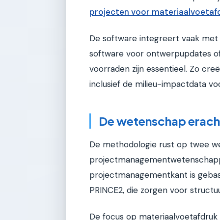
projecten voor materiaalvoetaf
De software integreert vaak me
software voor ontwerpupdates o
voorraden zijn essentieel. Zo creë
inclusief de milieu-impactdata v
De wetenschap erach
De methodologie rust op twee wet
projectmanagementwetenschappe
projectmanagementkant is geba
PRINCE2, die zorgen voor structu
De focus op materiaalvoetafdruk 