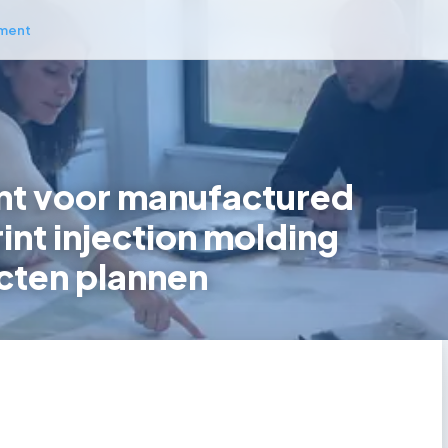
ment
t voor manufactured
int injection molding
cten plannen