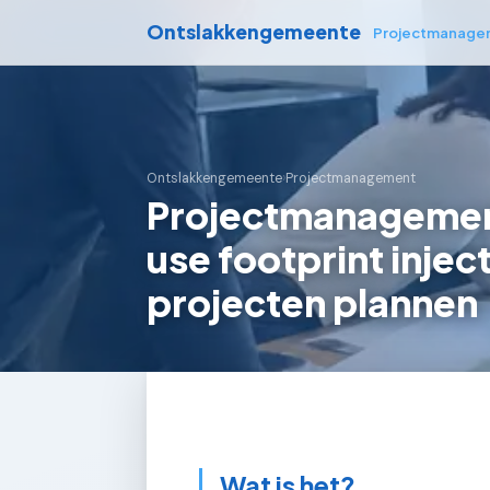
Ontslakkengemeente
Projectmanage
Ontslakkengemeente
›
Projectmanagement
Projectmanagement
use footprint inje
projecten plannen
Wat is het?