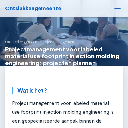
Ontslakkengemeente
Ontslakkengemeente
›
Projectmanagement
Projectmanagement voor labeled
material use footprint injection molding
engineering: projecten plannen
Wat is het?
Projectmanagement voor labeled material
use footprint injection molding engineering is
een gespecialiseerde aanpak binnen de