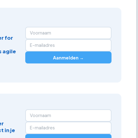
r for
 agile
Aanmelden →
er
 in je