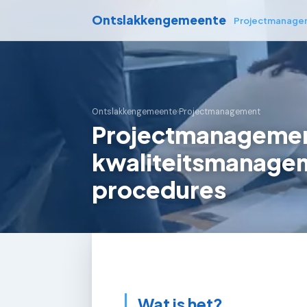
Ontslakkengemeente
Projectmanage
Ontslakkengemeente
›
Projectmanagement
Projectmanagemen
kwaliteitsmanage
procedures
Wat is het?