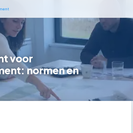
ment
t voor
ment: normen en