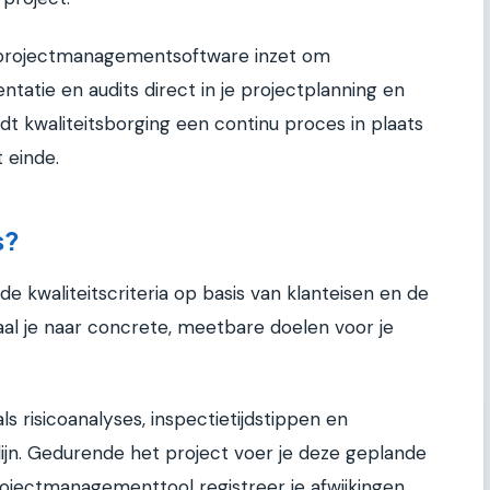
je projectmanagementsoftware inzet om
tatie en audits direct in je projectplanning en
dt kwaliteitsborging een continu proces in plaats
 einde.
s?
de kwaliteitscriteria op basis van klanteisen en de
aal je naar concrete, meetbare doelen voor je
ls risicoanalyses, inspectietijdstippen en
lijn. Gedurende het project voer je deze geplande
 projectmanagementtool registreer je afwijkingen,