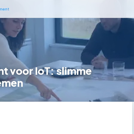
ment
 voor IoT: slimme
temen