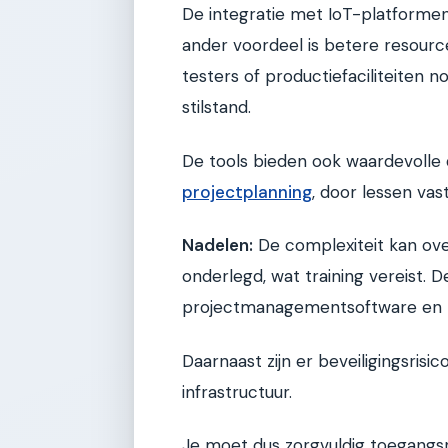
De integratie met IoT-platforme
ander voordeel is betere resourc
testers of productiefaciliteiten n
stilstand.
De tools bieden ook waardevolle 
projectplanning
, door lessen vas
Nadelen:
De complexiteit kan over
onderlegd, wat training vereist. D
projectmanagementsoftware en Io
Daarnaast zijn er beveiligingsrisic
infrastructuur.
Je moet dus zorgvuldig toegangsr