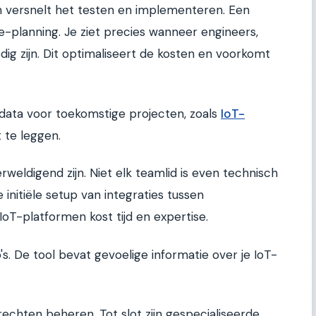
n versnelt het testen en implementeren. Een
e-planning. Je ziet precies wanneer engineers,
odig zijn. Dit optimaliseert de kosten en voorkomt
data voor toekomstige projecten, zoals
IoT-
t te leggen.
weldigend zijn. Niet elk teamlid is even technisch
e initiële setup van integraties tussen
T-platformen kost tijd en expertise.
o's. De tool bevat gevoelige informatie over je IoT-
echten beheren. Tot slot zijn gespecialiseerde