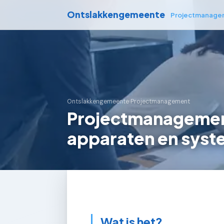
Ontslakkengemeente
Projectmanage
Ontslakkengemeente
›
Projectmanagement
Projectmanagement
apparaten en sys
Wat is het?