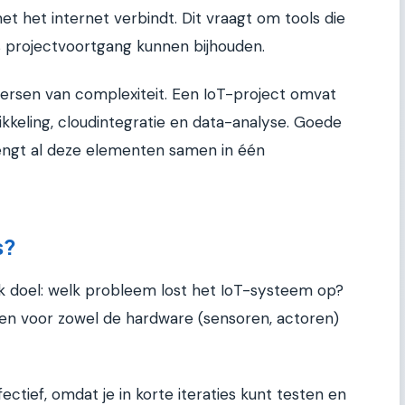
t het internet verbindt. Dit vraagt om tools die
ls projectvoortgang kunnen bijhouden.
ersen van complexiteit. Een IoT-project omvat
kkeling, cloudintegratie en data-analyse. Goede
ngt al deze elementen samen in één
s?
jk doel: welk probleem lost het IoT-systeem op?
sten voor zowel de hardware (sensoren, actoren)
fectief, omdat je in korte iteraties kunt testen en