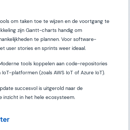
ols om taken toe te wijzen en de voortgang te
ikkeling zijn Gantt-charts handig om
fhankelijkheden te plannen. Voor software-
t user stories en sprints weer ideaal.
. Moderne tools koppelen aan code-repositories
n IoT-platformen (zoals AWS IoT of Azure IoT).
update succesvol is uitgerold naar de
e inzicht in het hele ecosysteem.
ter