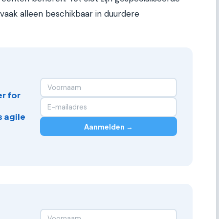
aak alleen beschikbaar in duurdere
r for
 agile
Aanmelden →