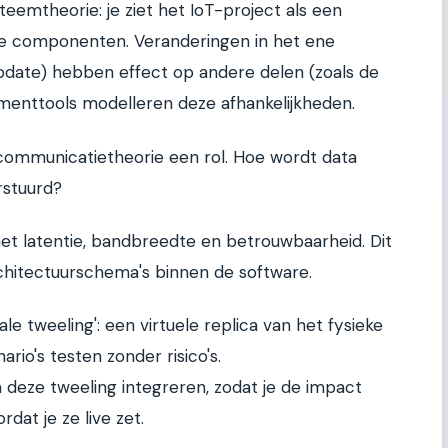
teemtheorie: je ziet het IoT-project als een
jke componenten. Veranderingen in het ene
pdate) hebben effect op andere delen (zoals de
enttools modelleren deze afhankelijkheden.
communicatietheorie een rol. Hoe wordt data
rstuurd?
t latentie, bandbreedte en betrouwbaarheid. Dit
chitectuurschema's binnen de software.
ale tweeling': een virtuele replica van het fysieke
rio's testen zonder risico's.
eze tweeling integreren, zodat je de impact
dat je ze live zet.