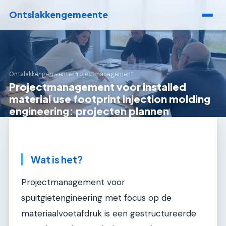
Ontslakkengemeente
Ontslakkengemeente
›
Projectmanagement
Projectmanagement voor installed
material use footprint injection molding
engineering: projecten plannen
Wat is het?
Projectmanagement voor
spuitgietengineering met focus op de
materiaalvoetafdruk is een gestructureerde