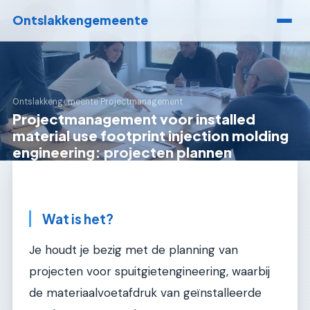
Ontslakkengemeente
Ontslakkengemeente
›
Projectmanagement
Projectmanagement voor installed
material use footprint injection molding
engineering: projecten plannen
Wat is het?
Je houdt je bezig met de planning van
projecten voor spuitgietengineering, waarbij
de materiaalvoetafdruk van geïnstalleerde