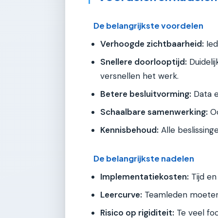
De belangrijkste voordelen
Verhoogde zichtbaarheid:
Ied
Snellere doorlooptijd:
Duideli
versnellen het werk.
Betere besluitvorming:
Data e
Schaalbare samenwerking:
Oo
Kennisbehoud:
Alle beslissin
De belangrijkste nadelen
Implementatiekosten:
Tijd en
Leercurve:
Teamleden moeten 
Risico op rigiditeit:
Te veel foc