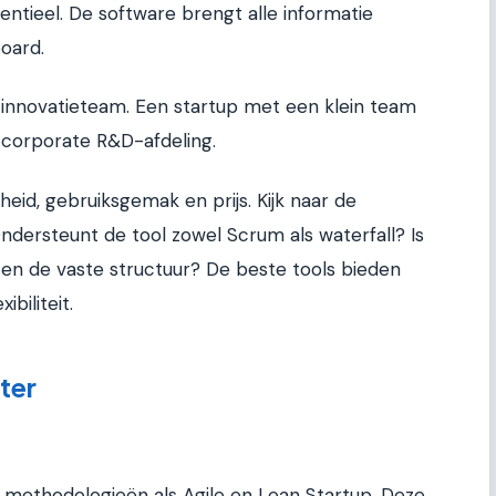
ntieel. De software brengt alle informatie
oard.
lk innovatieteam. Een startup met een klein team
corporate R&D-afdeling.
rheid, gebruiksgemak en prijs. Kijk naar de
dersteunt de tool zowel Scrum als waterfall? Is
en de vaste structuur? De beste tools bieden
biliteit.
ter
n methodologieën als Agile en Lean Startup. Deze