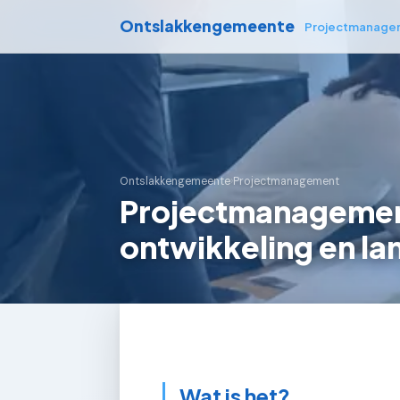
Ontslakkengemeente
Projectmanage
Ontslakkengemeente
›
Projectmanagement
Projectmanagement
ontwikkeling en la
Wat is het?