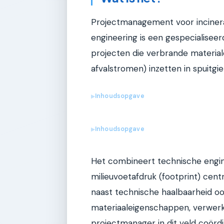
Projectmanagement voor incinerat
engineering is een gespecialisee
projecten die verbrande material
afvalstromen) inzetten in spuitgi
Inhoudsopgave
▶
Inhoudsopgave
▶
Het combineert technische engin
milieuvoetafdruk (footprint) cent
naast technische haalbaarheid 
materiaaleigenschappen, verwerk
projectmanager in dit veld coördin