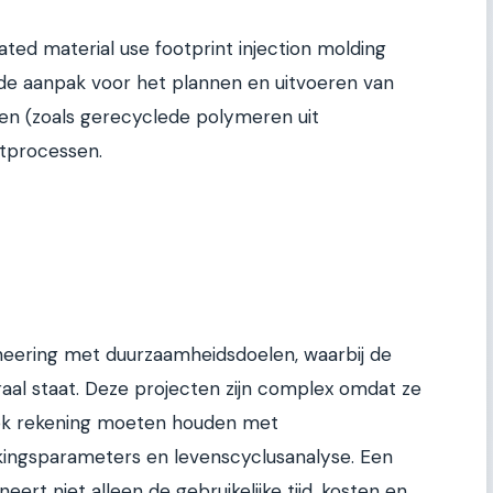
ed material use footprint injection molding
rde aanpak voor het plannen en uitvoeren van
en (zoals gerecyclede polymeren uit
etprocessen.
eering met duurzaamheidsdoelen, waarbij de
raal staat. Deze projecten zijn complex omdat ze
ook rekening moeten houden met
ingsparameters en levenscyclusanalyse. Een
eert niet alleen de gebruikelijke tijd, kosten en