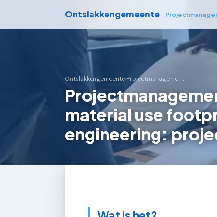
Ontslakkengemeente
Projectmanage
Ontslakkengemeente
›
Projectmanagement
Projectmanagement
material use footpr
engineering: proje
Wat is het?