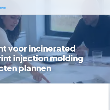
ment
 voor incinerated
int injection molding
cten plannen