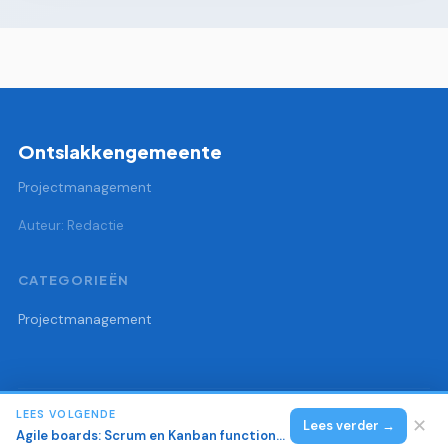
Ontslakkengemeente
Projectmanagement
Auteur: Redactie
CATEGORIEËN
Projectmanagement
LEES VOLGENDE
© 2026 Ontslakkengemeente
Alle rechten voorbehouden.
✕
Lees verder →
Agile boards: Scrum en Kanban functionaliteit in tools