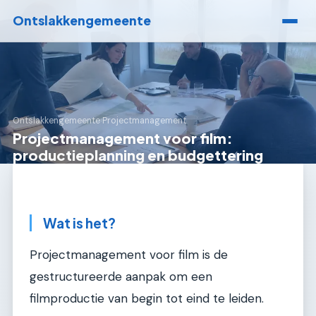
Ontslakkengemeente
Ontslakkengemeente
›
Projectmanagement
Projectmanagement voor film:
productieplanning en budgettering
Wat is het?
Projectmanagement voor film is de
gestructureerde aanpak om een
filmproductie van begin tot eind te leiden.