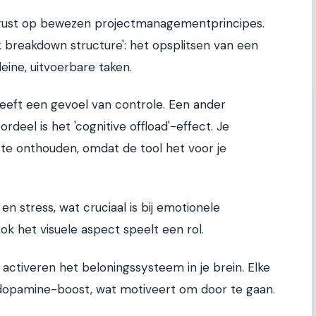
k rust op bewezen projectmanagementprincipes.
rk breakdown structure': het opsplitsen van een
eine, uitvoerbare taken.
geeft een gevoel van controle. Een ander
eel is het 'cognitive offload'-effect. Je
 te onthouden, omdat de tool het voor je
n stress, wat cruciaal is bij emotionele
k het visuele aspect speelt een rol.
 activeren het beloningssysteem in je brein. Elke
 dopamine-boost, wat motiveert om door te gaan.