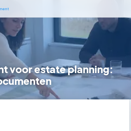
ment
 voor estate planning:
documenten