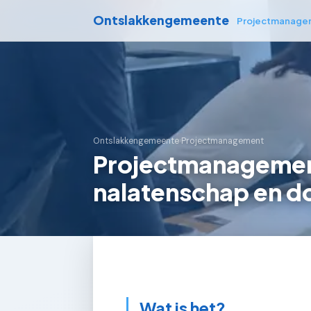
Ontslakkengemeente
Projectmanage
Ontslakkengemeente
›
Projectmanagement
Projectmanagement
nalatenschap en 
Wat is het?