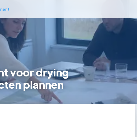
ment
t voor drying
cten plannen