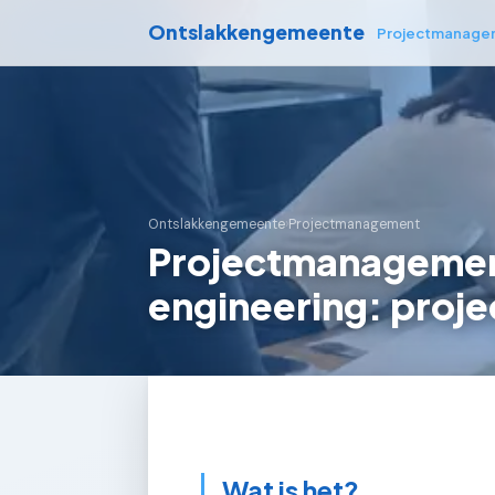
Ontslakkengemeente
Projectmanage
Ontslakkengemeente
›
Projectmanagement
Projectmanagemen
engineering: proje
Wat is het?