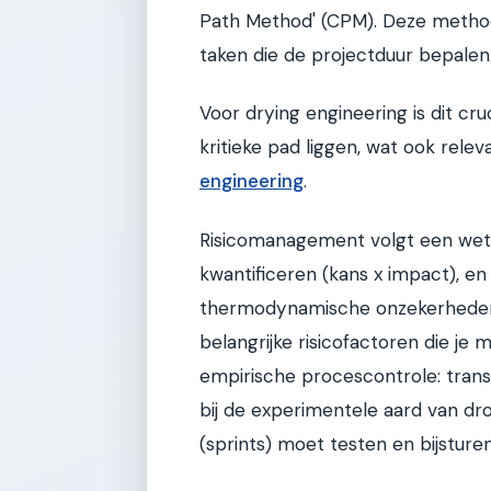
Path Method' (CPM). Deze methode
taken die de projectduur bepalen
Voor drying engineering is dit cr
kritieke pad liggen, wat ook relev
engineering
.
Risicomanagement volgt een wetens
kwantificeren (kans x impact), en 
thermodynamische onzekerheden
belangrijke risicofactoren die je
empirische procescontrole: transp
bij de experimentele aard van dro
(sprints) moet testen en bijsture