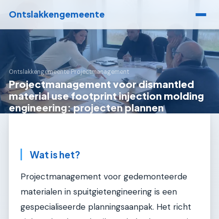
Ontslakkengemeente
Ontslakkengemeente
›
Projectmanagement
Projectmanagement voor dismantled
material use footprint injection molding
engineering: projecten plannen
Wat is het?
Projectmanagement voor gedemonteerde
materialen in spuitgietengineering is een
gespecialiseerde planningsaanpak. Het richt