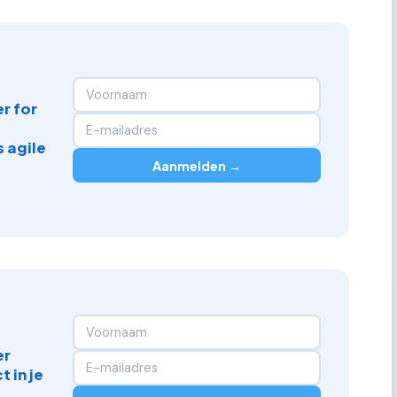
r for
 agile
Aanmelden →
er
 in je