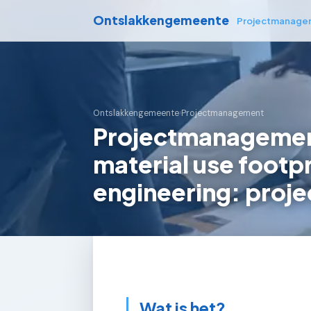
Ontslakkengemeente
Projectmanage
Ontslakkengemeente
›
Projectmanagement
Projectmanagemen
material use footpr
engineering: proje
Wat is het?