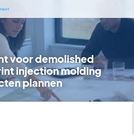
ment
t voor demolished
int injection molding
cten plannen