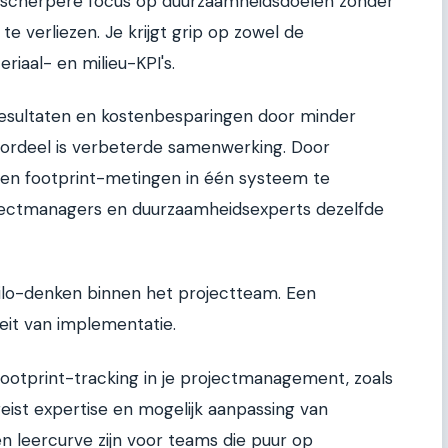
en scherpere focus op duurzaamheidsdoelen zonder
e verliezen. Je krijgt grip op zowel de
riaal- en milieu-KPI's.
 resultaten en kostenbesparingen door minder
voordeel is verbeterde samenwerking. Door
 en footprint-metingen in één systeem te
jectmanagers en duurzaamheidsexperts dezelfde
ilo-denken binnen het projectteam. Een
eit van implementatie.
ootprint-tracking in je projectmanagement, zoals
reist expertise en mogelijk aanpassing van
 leercurve zijn voor teams die puur op