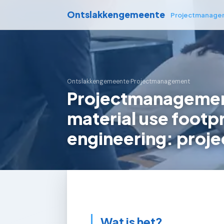
Ontslakkengemeente
Projectmanage
Ontslakkengemeente
›
Projectmanagement
Projectmanagement
material use footpr
engineering: proje
Wat is het?