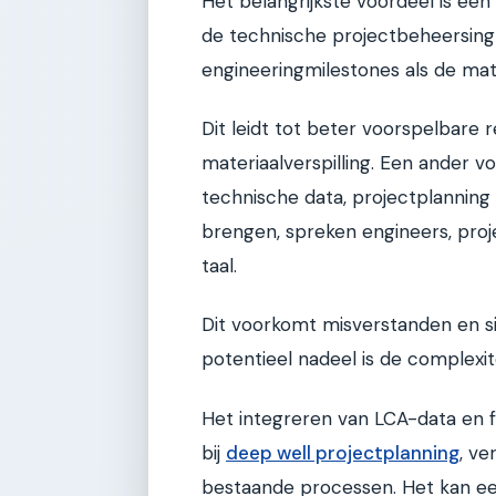
Het belangrijkste voordeel is e
de technische projectbeheersing t
engineeringmilestones als de mate
Dit leidt tot beter voorspelbare
materiaalverspilling. Een ander 
technische data, projectplanning
brengen, spreken engineers, pro
taal.
Dit voorkomt misverstanden en s
potentieel nadeel is de complexit
Het integreren van LCA-data en f
bij
deep well projectplanning
, ve
bestaande processen. Het kan een