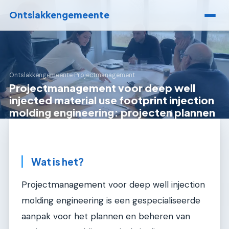
Ontslakkengemeente
Ontslakkengemeente
›
Projectmanagement
Projectmanagement voor deep well
injected material use footprint injection
molding engineering: projecten plannen
Wat is het?
Projectmanagement voor deep well injection
molding engineering is een gespecialiseerde
aanpak voor het plannen en beheren van