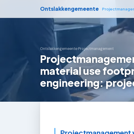
Ontslakkengemeente
Projectmanage
Ontslakkengemeente
›
Projectmanagement
Projectmanagement
material use footpr
engineering: proje
Projectmanagement vo