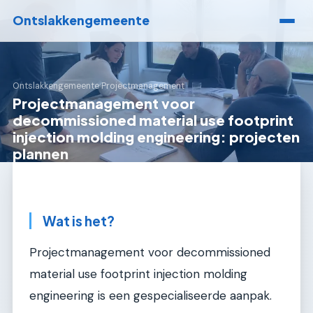
Ontslakkengemeente
Ontslakkengemeente
›
Projectmanagement
Projectmanagement voor
decommissioned material use footprint
injection molding engineering: projecten
plannen
Wat is het?
Projectmanagement voor decommissioned
material use footprint injection molding
engineering is een gespecialiseerde aanpak.