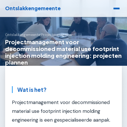
Ontslakkengemeente
Ontslakkengemeente
›
Projectmanagement
Projectmanagement voor
decommissioned material use footprint
injection molding engineering: projecten
plannen
Wat is het?
Projectmanagement voor decommissioned
material use footprint injection molding
engineering is een gespecialiseerde aanpak.