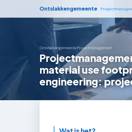
Ontslakkengemeente
Projectmanage
Ontslakkengemeente
›
Projectmanagement
Projectmanagemen
material use footpr
engineering: proje
Wat is het?