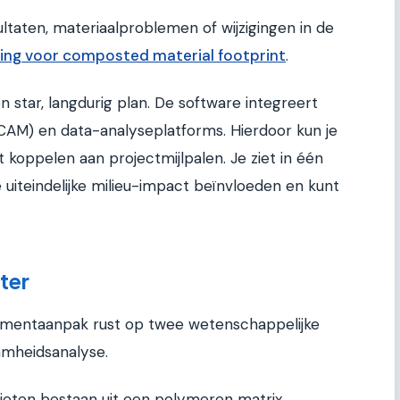
ltaten, materiaalproblemen of wijzigingen in de
ing voor composted material footprint
.
n star, langdurig plan. De software integreert
CAM) en data-analyseplatforms. Hierdoor kun je
 koppelen aan projectmijlpalen. Je ziet in één
iteindelijke milieu-impact beïnvloeden en kunt
ter
mentaanpak rust op twee wetenschappelijke
aamheidsanalyse.
ieten bestaan uit een polymeren matrix