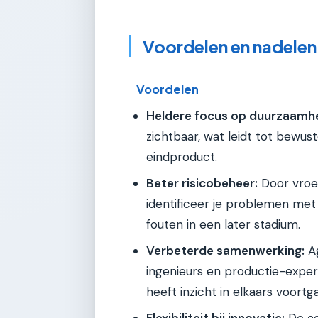
Voordelen en nadelen
Voordelen
Heldere focus op duurzaamhe
zichtbaar, wat leidt tot bew
eindproduct.
Beter risicobeheer:
Door vroeg
identificeer je problemen met 
fouten in een later stadium.
Verbeterde samenwerking:
Ag
ingenieurs en productie-expe
heeft inzicht in elkaars voortg
Flexibiliteit bij innovatie:
De aa