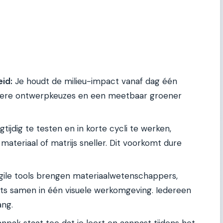
id:
Je houdt de milieu-impact vanaf dag één
ustere ontwerpkeuzes en een meetbaar groener
tijdig te testen en in korte cycli te werken,
materiaal of matrijs sneller. Dit voorkomt dure
ile tools brengen materiaalwetenschappers,
rts samen in één visuele werkomgeving. Iedereen
ang.
npak staat toe dat je leert en aanpast tijdens het