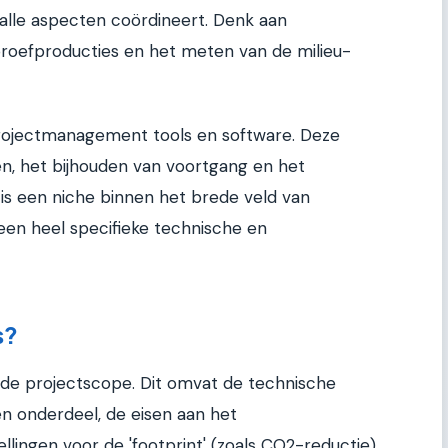
 alle aspecten coördineert. Denk aan
proefproducties en het meten van de milieu-
projectmanagement tools en software. Deze
en, het bijhouden van voortgang en het
is een niche binnen het brede veld van
en heel specifieke technische en
s?
 de projectscope. Dit omvat de technische
ten onderdeel, de eisen aan het
lingen voor de 'footprint' (zoals CO2-reductie).