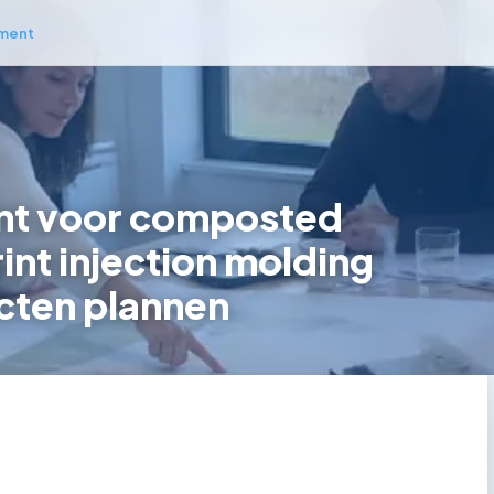
ment
t voor composted
int injection molding
cten plannen