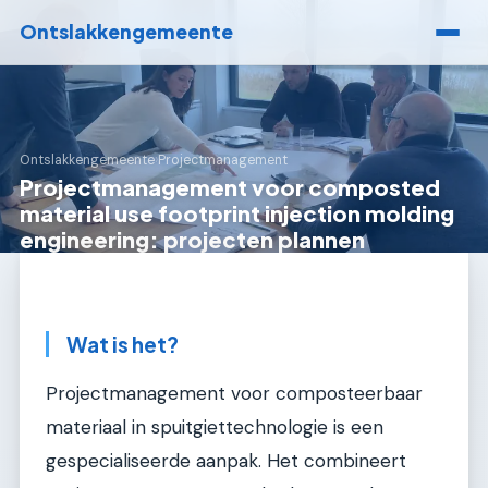
Ontslakkengemeente
Ontslakkengemeente
›
Projectmanagement
Projectmanagement voor composted
material use footprint injection molding
engineering: projecten plannen
Wat is het?
Projectmanagement voor composteerbaar
materiaal in spuitgiettechnologie is een
gespecialiseerde aanpak. Het combineert